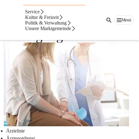
Auf dieser Seite
Service
Medizinische
Kultur & Freizeit
Menü
Politik & Verwaltung
Unsere Marktgemeinde
Versorgung & Soziales
Ärzteliste
Ärztenotdienst