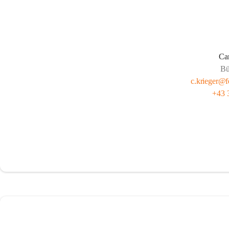
Car
Bü
c.krieger@f
+43 