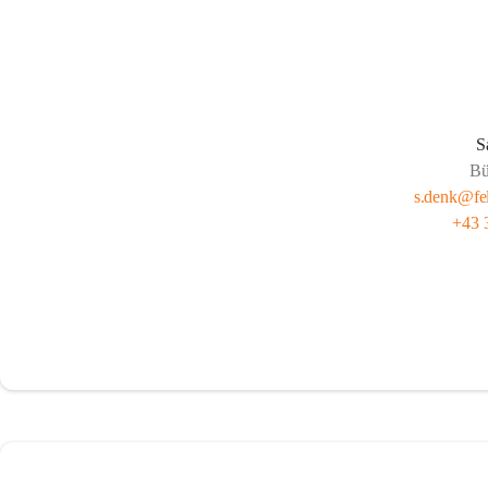
S
Bü
s.denk@fel
+43 