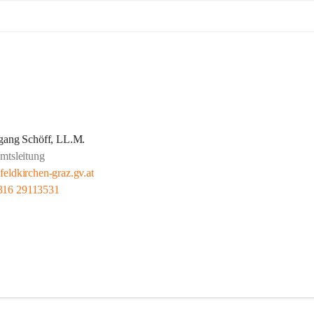
gang Schöff, LL.M.
mtsleitung
eldkirchen-graz.gv.at
316 29113531