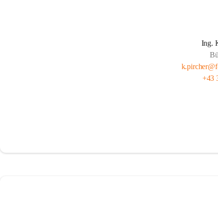
Ing. 
Bü
k.pircher@f
+43 