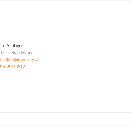
ina Schlager
rvice | Standesamt
eldkirchen-graz.gv.at
316 29113512