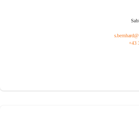
Sab
s.bernhard@f
+43 