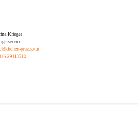
ina Krieger
rgerservice
eldkirchen-graz.gv.at
316 29113510