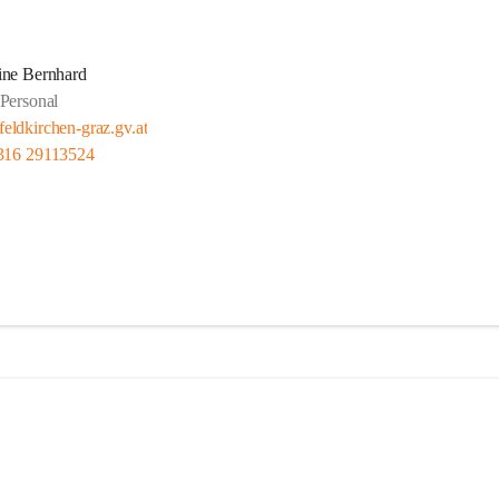
ine Bernhard
Personal
eldkirchen-graz.gv.at
316 29113524