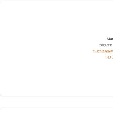
Mar
Bürgerse
m.schlager@f
+43 