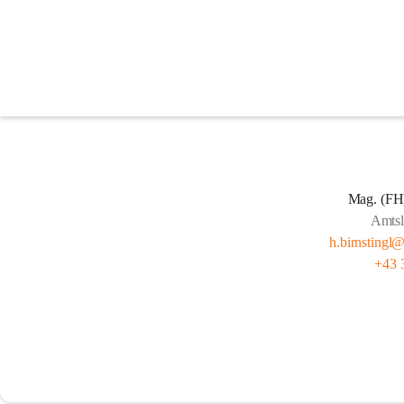
Mitarbeiter
Mag. (FH)
Amtsle
h.birnstingl@
+43 