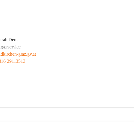
arah Denk
rgerservice
dkirchen-graz.gv.at
316 29113513