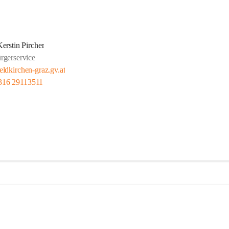
Kerstin Pircher
rgerservice
eldkirchen-graz.gv.at
316 29113511