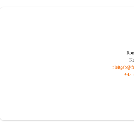
Rom
Ka
r.leitgeb@f
+43 