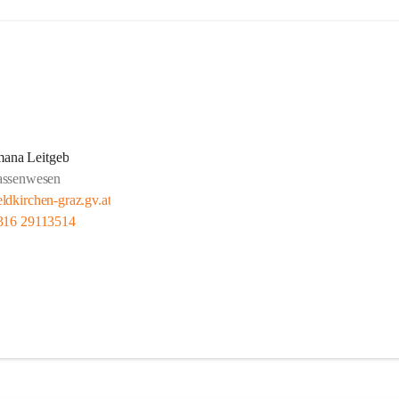
ana Leitgeb
ssenwesen
eldkirchen-graz.gv.at
316 29113514