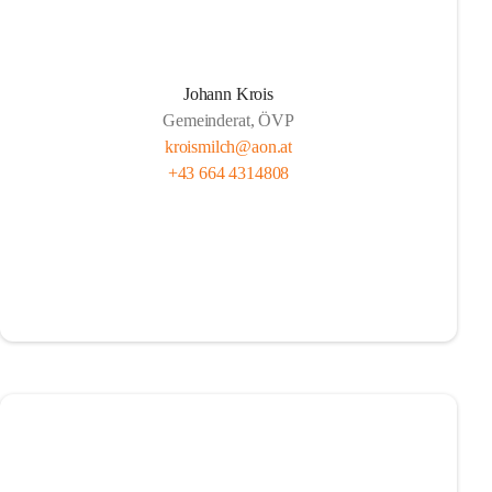
Johann Krois
Gemeinderat, ÖVP
kroismilch@aon.at
+43 664 4314808