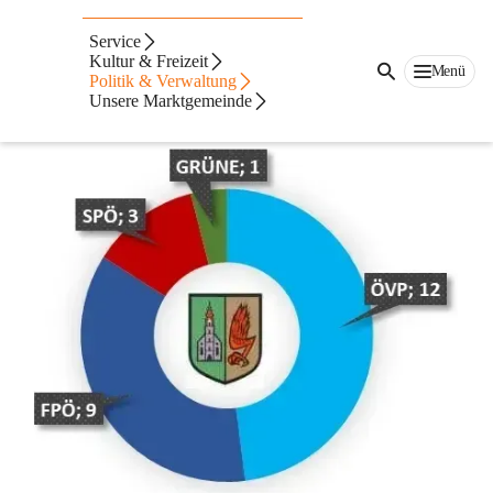
Auf dieser Seite
Service
Gemeinderat
Kultur & Freizeit
Menü
Politik & Verwaltung
Unsere Marktgemeinde
Information