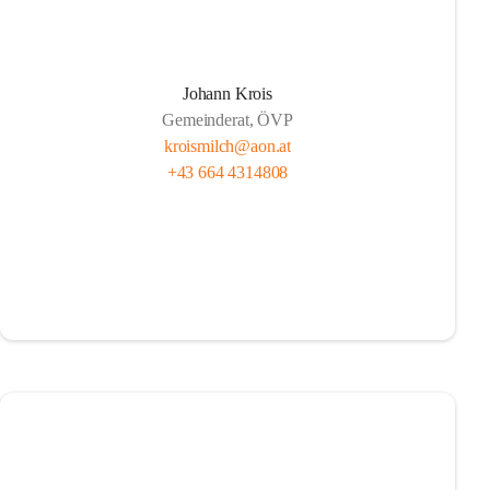
Johann Krois
Gemeinderat, ÖVP
kroismilch@aon.at
+43 664 4314808