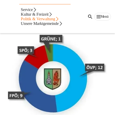
Auf dieser Seite
Service
Gemeinderat
Kultur & Freizeit
Menü
Politik & Verwaltung
Unsere Marktgemeinde
Information