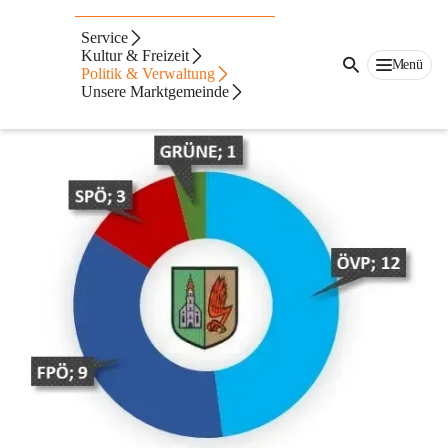
Auf dieser Seite
Service
Gemeinderat
Kultur & Freizeit
Menü
Politik & Verwaltung
Unsere Marktgemeinde
Information