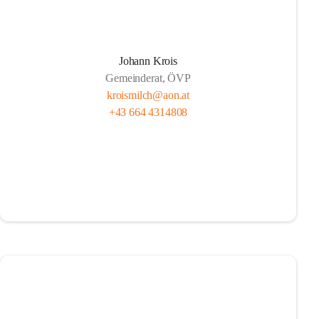
Johann Krois
Gemeinderat, ÖVP
kroismilch@aon.at
+43 664 4314808