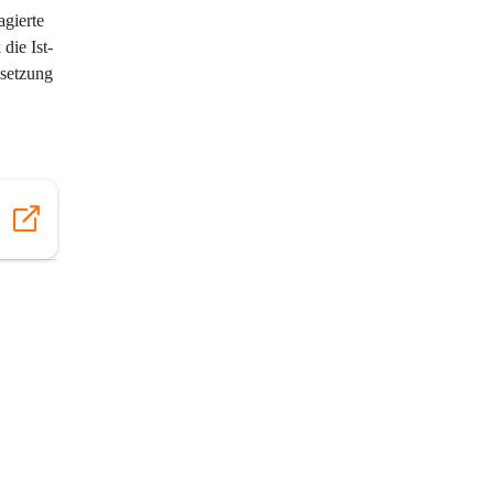
gierte 
die Ist-
msetzung 